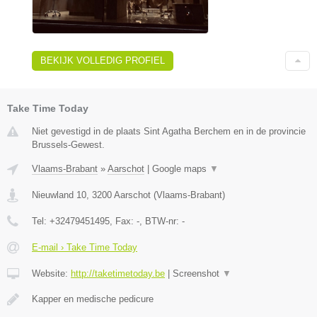
BEKIJK VOLLEDIG PROFIEL
Take Time Today
Niet gevestigd in de plaats Sint Agatha Berchem en in de provincie
Brussels-Gewest.
Vlaams-Brabant
»
Aarschot
|
Google maps
▼
Nieuwland 10
,
3200
Aarschot
(
Vlaams-Brabant
)
Tel:
+32479451495
, Fax:
-
, BTW-nr:
-
E-mail › Take Time Today
Website:
http://taketimetoday.be
|
Screenshot
▼
Kapper en medische pedicure