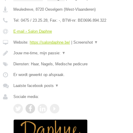
Meuledreve
,
8720
Oeselgem
(
West-Vlaanderen
)
Tel:
0475 / 23.25.28
, Fax:
-
, BTW-nr:
BE0696.894.322
E-mail › Salon Daphne
Website:
https://salondaphne.be/
|
Screenshot
▼
Jouw me-time, mijn passie:
▼
Diensten: Haar, Nagels, Medische pedicure
Er wordt gewerkt op afspraak.
Laatste facebook posts
▼
Sociale media: