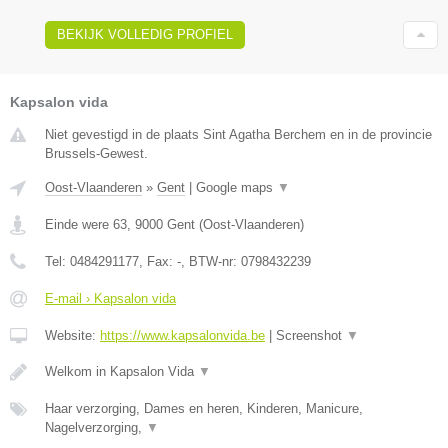
BEKIJK VOLLEDIG PROFIEL
Kapsalon vida
Niet gevestigd in de plaats Sint Agatha Berchem en in de provincie
Brussels-Gewest.
Oost-Vlaanderen
»
Gent
|
Google maps
▼
Einde were 63
,
9000
Gent
(
Oost-Vlaanderen
)
Tel:
0484291177
, Fax:
-
, BTW-nr:
0798432239
E-mail › Kapsalon vida
Website:
https://www.kapsalonvida.be
|
Screenshot
▼
Welkom in Kapsalon Vida
▼
Haar verzorging, Dames en heren, Kinderen, Manicure,
Nagelverzorging,
▼