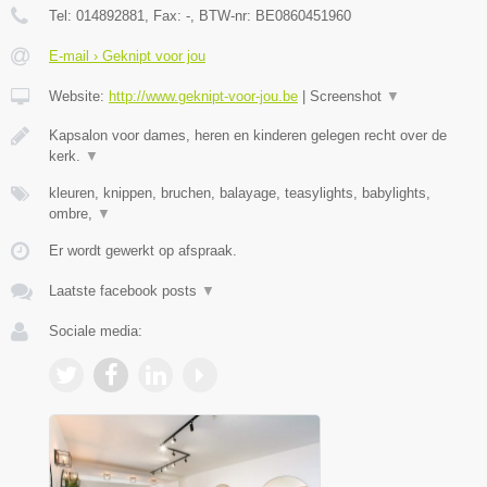
Tel:
014892881
, Fax:
-
, BTW-nr:
BE0860451960
E-mail › Geknipt voor jou
Website:
http://www.geknipt-voor-jou.be
|
Screenshot
▼
Kapsalon voor dames, heren en kinderen gelegen recht over de
kerk.
▼
kleuren, knippen, bruchen, balayage, teasylights, babylights,
ombre,
▼
Er wordt gewerkt op afspraak.
Laatste facebook posts
▼
Sociale media: