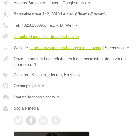
Vlaams-Brabant
»
Leuven
|
Google maps
▼
Brusselsestraat 142
,
3010
Leuven
(
Vlaams-Brabant
)
Tel:
+3216203096
, Fax:
-
, BTW-nr:
-
E-mail › Mauros Hairdressers Leuven
Website:
https://www.mauros.be/kapsalon-leuven/
|
Screenshot
▼
Onze teams van haarstylisten en kleurspecialisten staan voor u
klaar om u
▼
Diensten: Knippen, Kleuren, Brushing
Openingstijden
▼
Laatste facebook posts
▼
Sociale media: