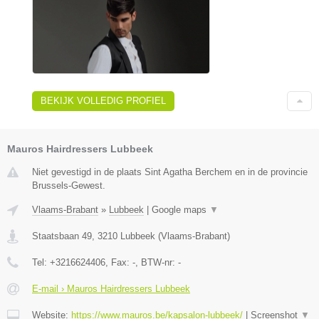
BEKIJK VOLLEDIG PROFIEL
Mauros Hairdressers Lubbeek
Niet gevestigd in de plaats Sint Agatha Berchem en in de provincie
Brussels-Gewest.
Vlaams-Brabant
»
Lubbeek
|
Google maps
▼
Staatsbaan 49
,
3210
Lubbeek
(
Vlaams-Brabant
)
Tel:
+3216624406
, Fax:
-
, BTW-nr:
-
E-mail › Mauros Hairdressers Lubbeek
Website:
https://www.mauros.be/kapsalon-lubbeek/
|
Screenshot
▼