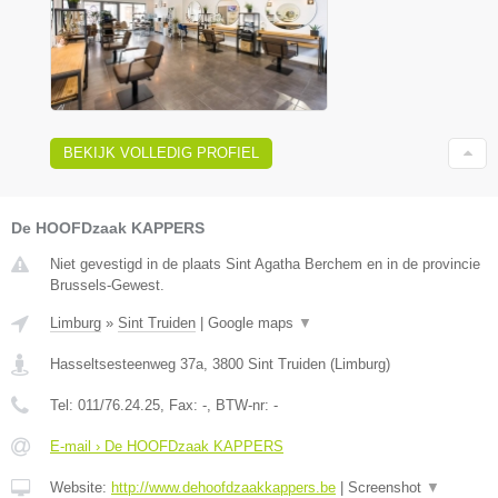
BEKIJK VOLLEDIG PROFIEL
De HOOFDzaak KAPPERS
Niet gevestigd in de plaats Sint Agatha Berchem en in de provincie
Brussels-Gewest.
Limburg
»
Sint Truiden
|
Google maps
▼
Hasseltsesteenweg 37a
,
3800
Sint Truiden
(
Limburg
)
Tel:
011/76.24.25
, Fax:
-
, BTW-nr:
-
E-mail › De HOOFDzaak KAPPERS
Website:
http://www.dehoofdzaakkappers.be
|
Screenshot
▼