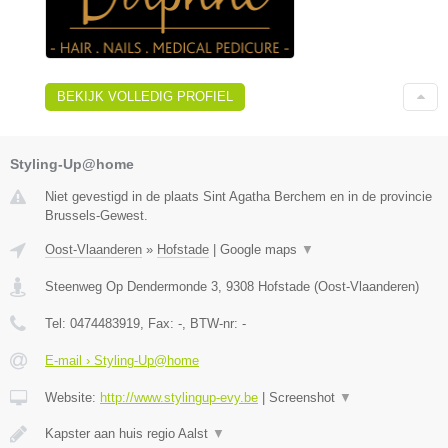
BEKIJK VOLLEDIG PROFIEL
Styling-Up@home
Niet gevestigd in de plaats Sint Agatha Berchem en in de provincie
Brussels-Gewest.
Oost-Vlaanderen
»
Hofstade
|
Google maps
▼
Steenweg Op Dendermonde 3
,
9308
Hofstade
(
Oost-Vlaanderen
)
Tel:
0474483919
, Fax:
-
, BTW-nr:
-
E-mail › Styling-Up@home
Website:
http://www.stylingup-evy.be
|
Screenshot
▼
Kapster aan huis regio Aalst
▼