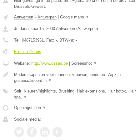
Niet gevestigd in de plaats Sint Agatha Berchem en in de provincie
Brussels-Gewest.
Antwerpen
»
Antwerpen
|
Google maps
▼
Jordaenskaai 15
,
2000
Antwerpen
(
Antwerpen
)
Tel:
0487153951
, Fax:
-
, BTW-nr:
-
E-mail › Ossas
Website:
http://www.ossas.be
|
Screenshot
▼
Modern kapsalon voor mannen, vrouwen, kinderen. Wij zijn
gespecialiseerd in
▼
Snit, Kleuren/highlights, Brushing, Hair extensions, Hair botox, Hair
spa,
▼
Openingstijden
▼
Sociale media: