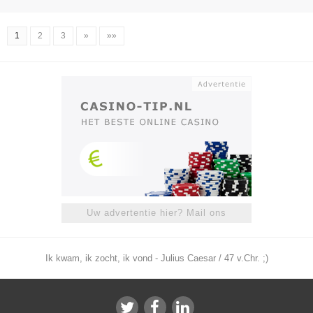
1
2
3
»
»»
Uw advertentie hier? Mail ons
Ik kwam, ik zocht, ik vond - Julius Caesar / 47 v.Chr. ;)