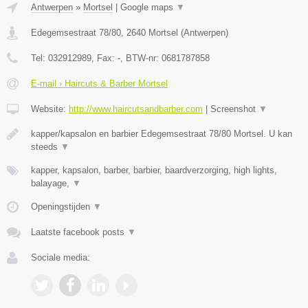
Antwerpen
»
Mortsel
|
Google maps
▼
Edegemsestraat 78/80
,
2640
Mortsel
(
Antwerpen
)
Tel:
032912989
, Fax:
-
, BTW-nr:
0681787858
E-mail › Haircuts & Barber Mortsel
Website:
http://www.haircutsandbarber.com
|
Screenshot
▼
kapper/kapsalon en barbier Edegemsestraat 78/80 Mortsel. U kan
steeds
▼
kapper, kapsalon, barber, barbier, baardverzorging, high lights,
balayage,
▼
Openingstijden
▼
Laatste facebook posts
▼
Sociale media: