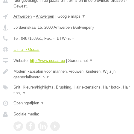
Niet gevestigd in de plaats Sint Gillis en in de provincie Brussels-
Gewest.
Antwerpen
»
Antwerpen
|
Google maps
▼
Jordaenskaai 15
,
2000
Antwerpen
(
Antwerpen
)
Tel:
0487153951
, Fax:
-
, BTW-nr:
-
E-mail › Ossas
Website:
http://www.ossas.be
|
Screenshot
▼
Modern kapsalon voor mannen, vrouwen, kinderen. Wij zijn
gespecialiseerd in
▼
Snit, Kleuren/highlights, Brushing, Hair extensions, Hair botox, Hair
spa,
▼
Openingstijden
▼
Sociale media: