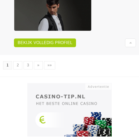
BEKIJK VOLLEDIG PROFIEL
1
2
3
»
»»