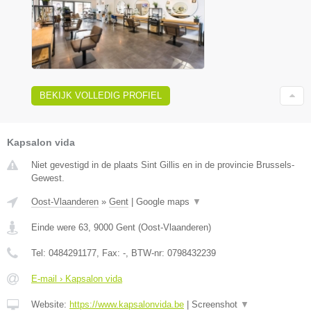
BEKIJK VOLLEDIG PROFIEL
Kapsalon vida
Niet gevestigd in de plaats Sint Gillis en in de provincie Brussels-
Gewest.
Oost-Vlaanderen
»
Gent
|
Google maps
▼
Einde were 63
,
9000
Gent
(
Oost-Vlaanderen
)
Tel:
0484291177
, Fax:
-
, BTW-nr:
0798432239
E-mail › Kapsalon vida
Website:
https://www.kapsalonvida.be
|
Screenshot
▼