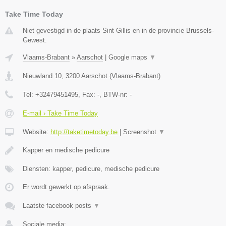
Take Time Today
Niet gevestigd in de plaats Sint Gillis en in de provincie Brussels-
Gewest.
Vlaams-Brabant
»
Aarschot
|
Google maps
▼
Nieuwland 10
,
3200
Aarschot
(
Vlaams-Brabant
)
Tel:
+32479451495
, Fax:
-
, BTW-nr:
-
E-mail › Take Time Today
Website:
http://taketimetoday.be
|
Screenshot
▼
Kapper en medische pedicure
Diensten: kapper, pedicure, medische pedicure
Er wordt gewerkt op afspraak.
Laatste facebook posts
▼
Sociale media: