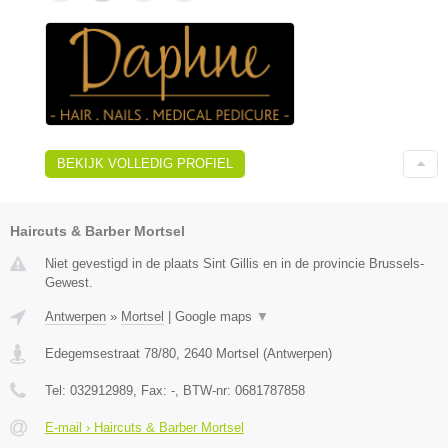
BEKIJK VOLLEDIG PROFIEL
Haircuts & Barber Mortsel
Niet gevestigd in de plaats Sint Gillis en in de provincie Brussels-
Gewest.
Antwerpen
»
Mortsel
|
Google maps
▼
Edegemsestraat 78/80
,
2640
Mortsel
(
Antwerpen
)
Tel:
032912989
, Fax:
-
, BTW-nr:
0681787858
E-mail › Haircuts & Barber Mortsel