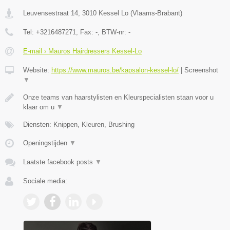
Leuvensestraat 14
,
3010
Kessel Lo
(
Vlaams-Brabant
)
Tel:
+3216487271
, Fax:
-
, BTW-nr:
-
E-mail › Mauros Hairdressers Kessel-Lo
Website:
https://www.mauros.be/kapsalon-kessel-lo/
|
Screenshot
▼
Onze teams van haarstylisten en Kleurspecialisten staan voor u
klaar om u
▼
Diensten: Knippen, Kleuren, Brushing
Openingstijden
▼
Laatste facebook posts
▼
Sociale media: