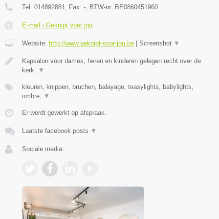
Tel:
014892881
, Fax:
-
, BTW-nr:
BE0860451960
E-mail › Geknipt voor jou
Website:
http://www.geknipt-voor-jou.be
|
Screenshot
▼
Kapsalon voor dames, heren en kinderen gelegen recht over de
kerk.
▼
kleuren, knippen, bruchen, balayage, teasylights, babylights,
ombre,
▼
Er wordt gewerkt op afspraak.
Laatste facebook posts
▼
Sociale media: