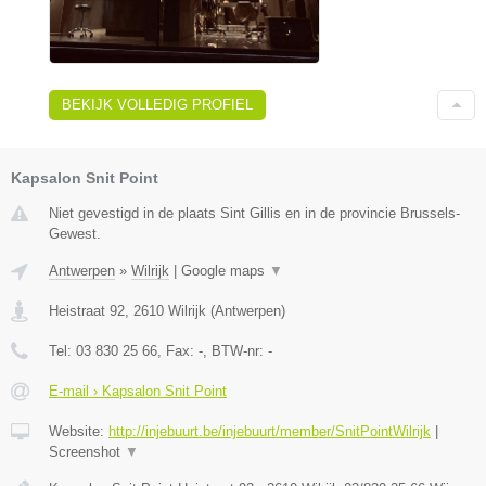
BEKIJK VOLLEDIG PROFIEL
Kapsalon Snit Point
Niet gevestigd in de plaats Sint Gillis en in de provincie Brussels-
Gewest.
Antwerpen
»
Wilrijk
|
Google maps
▼
Heistraat 92
,
2610
Wilrijk
(
Antwerpen
)
Tel:
03 830 25 66
, Fax:
-
, BTW-nr:
-
E-mail › Kapsalon Snit Point
Website:
http://injebuurt.be/injebuurt/member/SnitPointWilrijk
|
Screenshot
▼