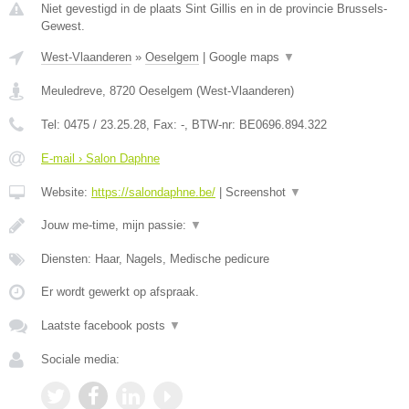
Niet gevestigd in de plaats Sint Gillis en in de provincie Brussels-
Gewest.
West-Vlaanderen
»
Oeselgem
|
Google maps
▼
Meuledreve
,
8720
Oeselgem
(
West-Vlaanderen
)
Tel:
0475 / 23.25.28
, Fax:
-
, BTW-nr:
BE0696.894.322
E-mail › Salon Daphne
Website:
https://salondaphne.be/
|
Screenshot
▼
Jouw me-time, mijn passie:
▼
Diensten: Haar, Nagels, Medische pedicure
Er wordt gewerkt op afspraak.
Laatste facebook posts
▼
Sociale media: