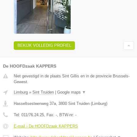
BEKIJK VOLLEDIG PROFIEL
De HOOFDzaak KAPPERS
Niet gevestigd in de plaats Sint Gillis en in de provincie Brussels-
Gewest.
Limburg
»
Sint Truiden
|
Google maps
▼
Hasseltsesteenweg 37a
,
3800
Sint Truiden
(
Limburg
)
Tel:
011/76.24.25
, Fax:
-
, BTW-nr:
-
E-mail › De HOOFDzaak KAPPERS