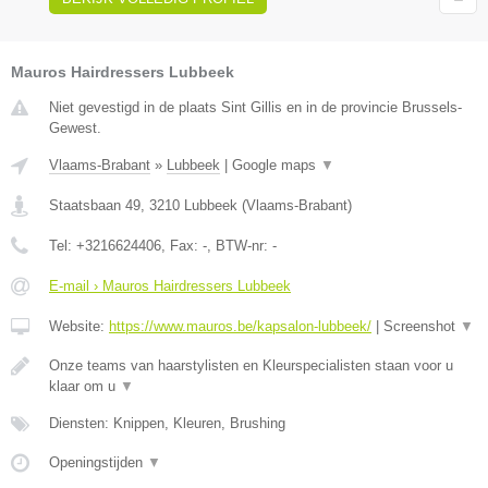
Mauros Hairdressers Lubbeek
Niet gevestigd in de plaats Sint Gillis en in de provincie Brussels-
Gewest.
Vlaams-Brabant
»
Lubbeek
|
Google maps
▼
Staatsbaan 49
,
3210
Lubbeek
(
Vlaams-Brabant
)
Tel:
+3216624406
, Fax:
-
, BTW-nr:
-
E-mail › Mauros Hairdressers Lubbeek
Website:
https://www.mauros.be/kapsalon-lubbeek/
|
Screenshot
▼
Onze teams van haarstylisten en Kleurspecialisten staan voor u
klaar om u
▼
Diensten: Knippen, Kleuren, Brushing
Openingstijden
▼